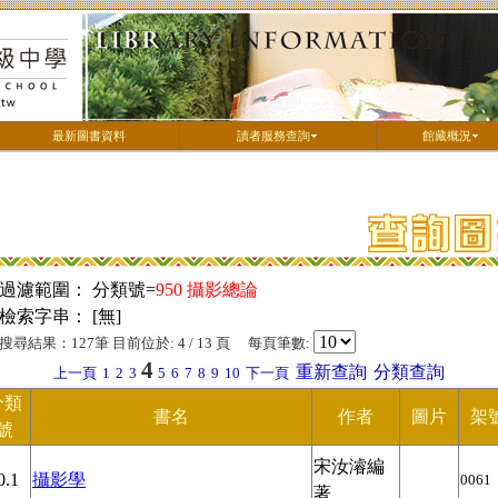
最新圖書資料
讀者服務查詢
館藏概況
過濾範圍： 分類號=
950 攝影總論
檢索字串： [無]
搜尋結果：127筆 目前位於: 4 / 13 頁 每頁筆數:
4
重新查詢
分類查詢
上一頁
1
2
3
5
6
7
8
9
10
下一頁
分類
書名
作者
圖片
架
號
宋汝濬編
0.1
攝影學
0061
著