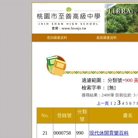
查詢圖書資料
最新圖書資料
過濾範圍： 分類號=
900
檢索字串： [無]
搜尋結果：2400筆 目前位於: 3 
3
上一頁
1
2
4
5
6
7
分類
No.
登錄號
書名
號
21
0000758
990
現代休閒育樂百科