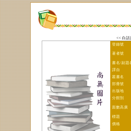
<< 白話
登錄號
著者號
書
名/副題
譯自
叢書名
部冊號
出版地
分館別
面數高廣
標題
價格