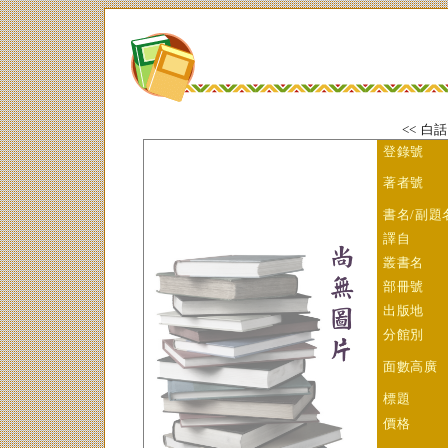
<< 白
登錄號
著者號
書
名/副題
譯自
叢書名
部冊號
出版地
分館別
面數高廣
標題
價格