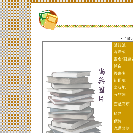
<< 實
登錄號
著者號
書
名/副題
譯自
叢書名
部冊號
出版地
分館別
面數高廣
標題
價格
流通限制